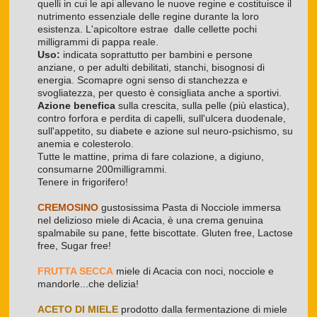
quelli in cui le api allevano le nuove regine e costituisce il
nutrimento essenziale delle regine durante la loro
esistenza. L'apicoltore estrae dalle cellette pochi
milligrammi di pappa reale.
Uso:
indicata soprattutto per bambini e persone
anziane, o per adulti debilitati, stanchi, bisognosi di
energia. Scomapre ogni senso di stanchezza e
svogliatezza, per questo è consigliata anche a sportivi.
Azione benefica
sulla crescita, sulla pelle (più elastica),
contro forfora e perdita di capelli, sull'ulcera duodenale,
sull'appetito, su diabete e azione sul neuro-psichismo, su
anemia e colesterolo.
Tutte le mattine, prima di fare colazione, a digiuno,
consumarne 200milligrammi.
Tenere in frigorifero!
CREMOSINO
gustosissima Pasta di Nocciole immersa
nel delizioso miele di Acacia, è una crema genuina
spalmabile su pane, fette biscottate. Gluten free, Lactose
free, Sugar free!
FRUTTA SECCA
miele di Acacia con noci, nocciole e
mandorle...che delizia!
ACETO DI MIELE
prodotto dalla fermentazione di miele