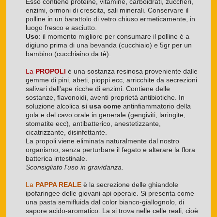
Esso contiene proteine, vitamine, carboidrati, zuccheri,
enzimi, ormoni di crescita, sali minerali. Conservare il
polline in un barattolo di vetro chiuso ermeticamente, in
luogo fresco e asciutto.
Uso
: il momento migliore per consumare il polline è a
digiuno prima di una bevanda (cucchiaio) e 5gr per un
bambino (cucchiaino da tè).
La
PROPOLI
è una sostanza resinosa proveniente dalle
gemme di pini, abeti, pioppi ecc, arricchite da secrezioni
salivari dell'ape ricche di enzimi. Contiene delle
sostanze, flavonoidi, aventi proprietà antibiotiche. In
soluzione alcolica
si usa come
antinfiammatorio della
gola e del cavo orale in generale (gengiviti, laringite,
stomatite ecc), antibatterico, anestetizzante,
cicatrizzante, disinfettante.
La propoli viene eliminata naturalmente dal nostro
organismo, senza perturbare il fegato e alterare la flora
batterica intestinale.
Sconsigliato l'uso in gravidanza.
La
PAPPA REALE
è la secrezione delle ghiandole
ipofaringee delle giovani api operaie. Si presenta come
una pasta semifluida dal color bianco-giallognolo, di
sapore acido-aromatico. La si trova nelle celle reali, cioè