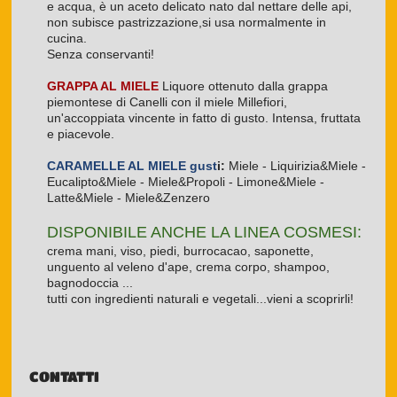
e acqua, è un aceto delicato nato dal nettare delle api,
non subisce pastrizzazione,si usa normalmente in
cucina.
Senza conservanti!
GRAPPA AL MIELE
Liquore ottenuto dalla grappa
piemontese di Canelli con il miele Millefiori,
un'accoppiata vincente in fatto di gusto. Intensa, fruttata
e piacevole.
CARAMELLE AL MIELE gust
i:
Miele - Liquirizia&Miele -
Eucalipto&Miele - Miele&Propoli - Limone&Miele -
Latte&Miele - Miele&Zenzero
DISPONIBILE ANCHE LA LINEA COSMESI:
crema mani, viso, piedi, burrocacao, saponette,
unguento al veleno d'ape, crema corpo, shampoo,
bagnodoccia ...
tutti con ingredienti naturali e vegetali...vieni a scoprirli!
CONTATTI